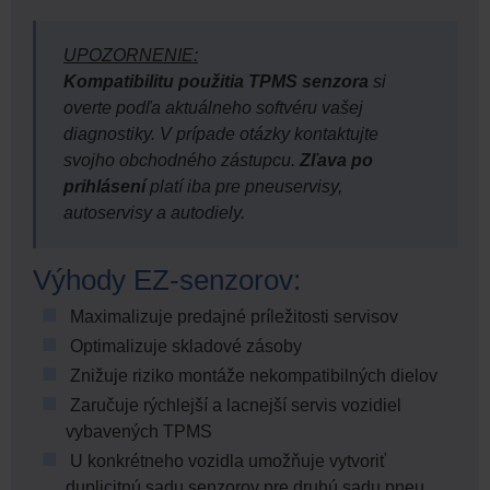
UPOZORNENIE:
Kompatibilitu použitia TPMS senzora
si
overte podľa aktuálneho softvéru vašej
diagnostiky. V prípade otázky kontaktujte
svojho obchodného zástupcu.
Zľava po
prihlásení
platí iba pre pneuservisy,
autoservisy a autodiely.
Výhody EZ-senzorov:
Maximalizuje predajné príležitosti servisov
Optimalizuje skladové zásoby
Znižuje riziko montáže nekompatibilných dielov
Zaručuje rýchlejší a lacnejší servis vozidiel
vybavených TPMS
U konkrétneho vozidla umožňuje vytvoriť
duplicitnú sadu senzorov pre druhú sadu pneu