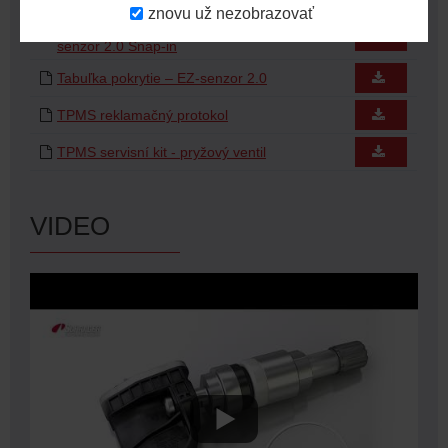
znovu už nezobrazovať
Návod montáže TPMS ventilu EZ-
senzor 2.0 Snap-in
Tabuľka pokrytie – EZ-senzor 2.0
TPMS reklamačný protokol
TPMS servisní kit - pryžový ventil
VIDEO