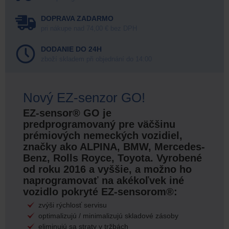
DOPRAVA ZADARMO
pri nákupe nad 74,00 € bez DPH
DODANIE DO 24H
zboží skladem při objednání do 14:00
Nový EZ-senzor GO!
EZ-sensor® GO je
predprogramovaný pre väčšinu
prémiových nemeckých vozidiel,
značky ako ALPINA, BMW, Mercedes-
Benz, Rolls Royce, Toyota. Vyrobené
od roku 2016 a vyššie, a možno ho
naprogramovať na akékoľvek iné
vozidlo pokryté EZ-sensorom®:
zvýši rýchlosť servisu
optimalizujú / minimalizujú skladové zásoby
eliminujú sa straty v tržbách