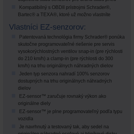
Kompatibilný s OBDII prístrojmi Schrader®,
Bartec® a TEXA®, ktoré už možno vlastníte
Vlastníci EZ-senzorov:
Patentovaná technológia firmy Schrader® ponúka
skutočne programovateľné riešenie pre servis
vysokorýchlostných ventilov snap-in (pre rýchlosti
do 210 km/h) a clamp-in (pre rýchlosti do 300
km/h) na trhu originálnych náhradných dielov
Jeden typ senzora nahradí 100% senzorov
dostupných na trhu originálnych náhradných
dielov
EZ-sensor™ zaručuje rovnaký výkon ako
originálne diely
EZ-sensor™ je plne programovateľný podľa typu
vozidla
Je navrhnutý a testovaný tak, aby sedel na
originálne náhradné oceľové aj hliníkové disky