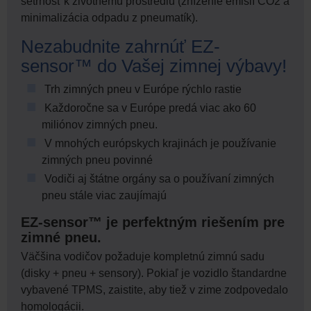
šetrnosť k životnému prostrediu (zníženie emisií CO2 a
minimalizácia odpadu z pneumatík).
Nezabudnite zahrnúť EZ-
sensor™ do Vašej zimnej výbavy!
Trh zimných pneu v Európe rýchlo rastie
Každoročne sa v Európe predá viac ako 60
miliónov zimných pneu.
V mnohých európskych krajinách je používanie
zimných pneu povinné
Vodiči aj štátne orgány sa o používaní zimných
pneu stále viac zaujímajú
EZ-sensor™ je perfektným riešením pre
zimné pneu.
Väčšina vodičov požaduje kompletnú zimnú sadu
(disky + pneu + sensory). Pokiaľ je vozidlo štandardne
vybavené TPMS, zaistite, aby tiež v zime zodpovedalo
homologácii.