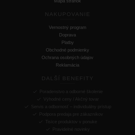
Mapa stránok
-
BMW
3-Series
1998-2008
NAKUPOVANIE
-
BMW
3-Series
2005-2016
-
BMW
3-Series
2011-2019
Vernostný program
-
BMW
3-Series
2018-2026
Doprava
-
BMW
4-Series
2013-2021
Platby
-
BMW
4-Series
2014-2021
Obchodné podmienky
-
BMW
4-Series
2020-2028
Ochrana osobných údajov
-
BMW
5-Series GT
2009-2018
Reklamácia
-
BMW
5-Series
1997-2004
DALŠÍ BENEFITY
-
BMW
5-Series
2003-2024
-
BMW
6-Series GT
2017-2025
Poradenstvo a odborné školenie
-
BMW
6-Series
2003-2019
Výhodné ceny / Akčný tovar
-
BMW
6-Series
2012-2019
Servis a odbornosť – individuálny prístup
-
BMW
7-Series
2001-2022
Podpora predaja pre zákazníkov
-
BMW
8-Series
2018-2026
Tisíce produktov v ponuke
-
BMW
i3
2013-2020
Pravidelné novinky