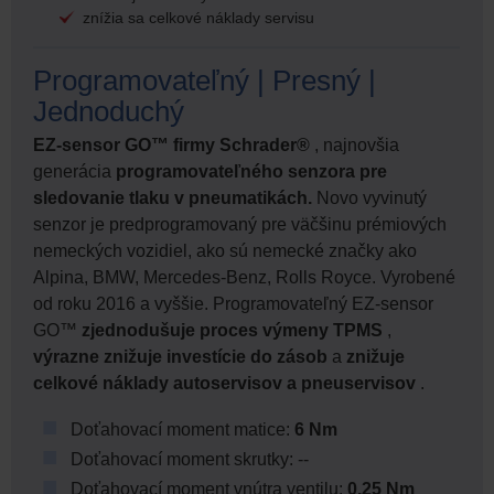
znížia sa celkové náklady servisu
Programovateľný | Presný |
Jednoduchý
EZ-sensor GO™ firmy Schrader®
, najnovšia
generácia
programovateľného senzora pre
sledovanie tlaku v pneumatikách.
Novo vyvinutý
senzor je predprogramovaný pre väčšinu prémiových
nemeckých vozidiel, ako sú nemecké značky ako
Alpina, BMW, Mercedes-Benz, Rolls Royce. Vyrobené
od roku 2016 a vyššie. Programovateľný EZ-sensor
GO™
zjednodušuje proces výmeny TPMS
,
výrazne znižuje investície do zásob
a
znižuje
celkové náklady autoservisov a pneuservisov
.
Doťahovací moment matice:
6 Nm
Doťahovací moment skrutky: --
Doťahovací moment vnútra ventilu:
0.25 Nm