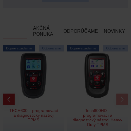
-
Alfa Romeo
Giulietta
2010-2016
-
Alfa Romeo
Mito
2008-2019
-
Alfa Romeo
Spider
2006-2014
AKČNÁ
-
Alfa Romeo
Stelvio
2017-2024
ODPORÚČAME
NOVINKY
PONUKA
-
Alpina
B3/D3
1999-2008
-
Alpina
B3/D3
2005-2014
Doprava zadarmo
Odporúčame
Doprava zadarmo
Odporúčame
-
Alpina
B3/D3
2013-2020
-
Alpina
B3/D3
2020-2027
-
Alpina
B4/D4
2013-2021
-
Alpina
B4/D4
2021-2028
-
Alpina
B5/D5
2006-2010
-
Alpina
B5/D5
2010-2017
-
Alpina
B5/D5
2017-2024
-
Alpina
XD3
2013-2025
TECH600 – programovací
Tech600HD –
a diagnostický nástroj
programovací a
-
Alpina
XD4
2019-2025
TPMS
diagnostický nástroj Heavy
-
Alpine
A110
2017-2024
Duty TPMS