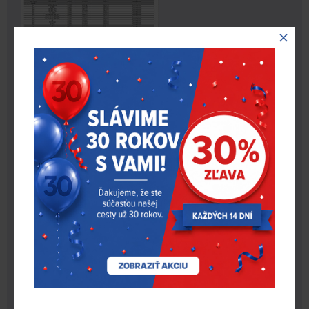
PARAMETRE
Varianta
EZ-sensor 1210 GO1 – gumový
produktu
ventil
NA STIAHNUTIE
File
Download