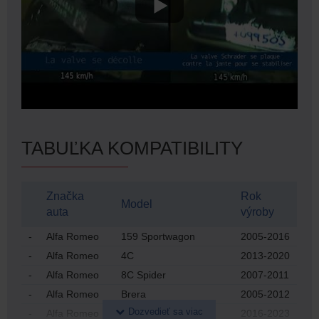
TABUĽKA KOMPATIBILITY
Značka
Rok
Model
auta
výroby
-
Alfa Romeo
159 Sportwagon
2005-2016
-
Alfa Romeo
4C
2013-2020
-
Alfa Romeo
8C Spider
2007-2011
-
Alfa Romeo
Brera
2005-2012
-
Alfa Romeo
Giulia
2016-2023