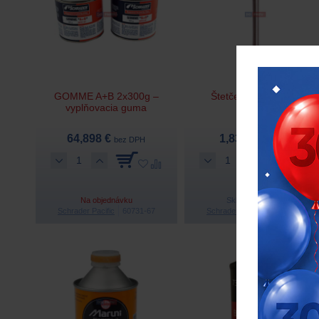
GOMME A+B 2x300g –
Štetček s uzáverom
vyplňovacia guma
64,898 €
1,837 €
bez DPH
bez DPH
Na objednávku
Skladom > 70 ks
Schrader Pacific
60731-67
Schrader Pacific
60719-67