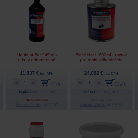
Liquid buffer 945ml -
Black Hot II 800ml - roztok
tekutý odmasťovač
pre teplú vulkanizáciu
11,837 €
24,082 €
bez DPH
bez DPH
10,653 €
od 2 ks (-10%)
21,673 €
od 2 ks (-10%)
Na objednávku
Skladom 3 ks
Schrader Pacific
61427-67
Schrader Pacific
61426-67