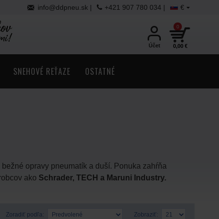
info@ddpneu.sk |
+421 907 780 034 |
€
0
Účet
0,00 €
SNEHOVÉ REŤAZE
OSTATNÉ
j bežné opravy pneumatík a duší. Ponuka zahŕňa
ýrobcov ako
Schrader, TECH a Maruni Industry.
Zoradiť podľa:
Zobraziť: