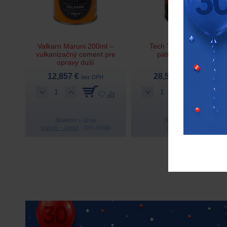
Valkarn Maruni 200ml –
Tech 735 utesňovač
vulkanizačný cement pre
pätiek – 945 ml
opravy duší
12,857 €
28,531 €
bez DPH
bez DPH
Skladom > 10 ks
Skladom 1 ks
Maruni – Japan
DIS-35688
Tech
T735