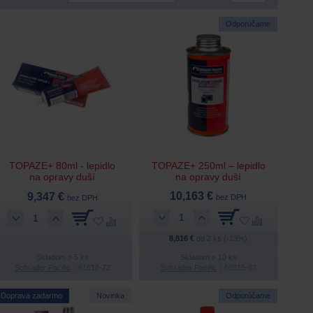
Odporúčame
TOPAZE+ 80ml - lepidlo
TOPAZE+ 250ml – lepidlo
na opravy duší
na opravy duší
10,163 €
9,347 €
bez DPH
bez DPH
8,816 €
od 2 ks (-13%)
Skladom > 5 ks
Skladom > 10 ks
Schrader Pacific
61618-72
Schrader Pacific
60515-67
Doprava zadarmo
Novinka
Odporúčame