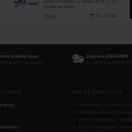
porciu produktov so zľavou 30 %. Či už
chcete iba doplni..
Viac tu
16.
7.
2026
rený kvalitný tovar
Doprava ZADARMO
ažne európskych značiek
pri objednávke nad 74,00
OVANIE
DALŠÍ BENEFITY
program
Poradenstvo a odborné ško
Výhodné ceny / Akčný tova
Servis a odbornosť – indivi
podmienky
Podpora predaja pre zákaz