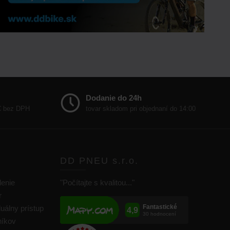
Dodanie do 24h
 € bez DPH
tovar skladom pri objednaní do 14:00
DD PNEU s.r.o.
lenie
"Počítajte s kvalitou..."
r
duálny prístup
níkov