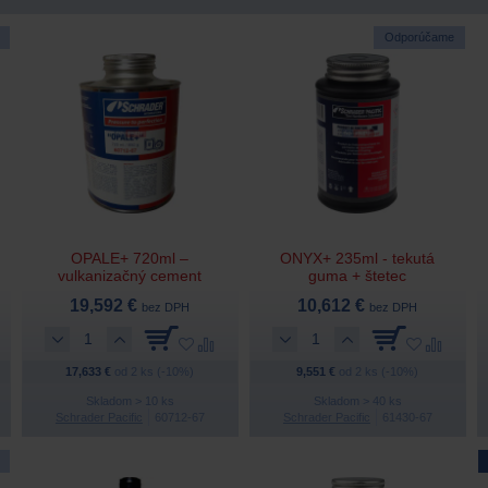
Odporúčame
OPALE+ 720ml –
ONYX+ 235ml - tekutá
vulkanizačný cement
guma + štetec
19,592 €
10,612 €
bez DPH
bez DPH
17,633 €
od 2 ks (-10%)
9,551 €
od 2 ks (-10%)
Skladom > 10 ks
Skladom > 40 ks
Schrader Pacific
60712-67
Schrader Pacific
61430-67