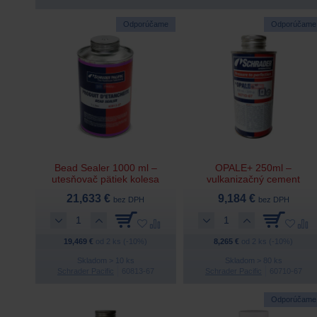
Odporúčame
Odporúčame
Bead Sealer 1000 ml –
OPALE+ 250ml –
utesňovač pätiek kolesa
vulkanizačný cement
21,633 €
9,184 €
bez DPH
bez DPH
19,469 €
od 2 ks (-10%)
8,265 €
od 2 ks (-10%)
Skladom > 10 ks
Skladom > 80 ks
Schrader Pacific
60813-67
Schrader Pacific
60710-67
Odporúčame