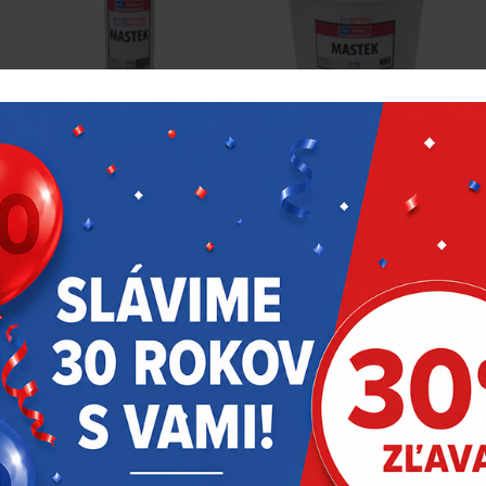
Technický klouzek 500g
Technický klouzek 2500g
(mastenec)
(mastenec)
2,816 €
11,837 €
bez DPH
bez DPH
Skladom > 5 ks
Skladom 3 ks
F.10.23
F.10.43