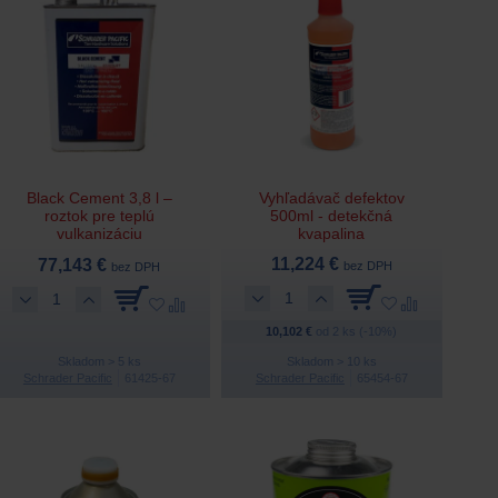
Black Cement 3,8 l –
Vyhľadávač defektov
roztok pre teplú
500ml - detekčná
vulkanizáciu
kvapalina
11,224 €
77,143 €
bez DPH
bez DPH
10,102 €
od 2 ks (-10%)
Skladom > 5 ks
Skladom > 10 ks
Schrader Pacific
61425-67
Schrader Pacific
65454-67