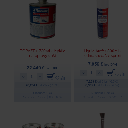
TOPAZE+ 720ml - lepidlo
Liquid buffer 500ml -
na opravy duší
odmasťovač v spreji
7,959 €
bez DPH
22,449 €
bez DPH
7,163 €
od 6 ks (-10%)
20,204 €
od 2 ks (-10%)
6,367 €
od 12 ks (-20%)
Skladom 4 ks
Skladom > 20 ks
Schrader Pacific
60516-67
Schrader Pacific
60520-67