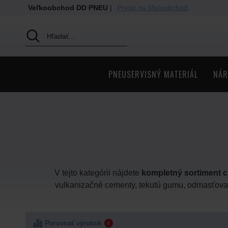
Veľkoobchod DD PNEU
|
Prejsť na Maloobchod
PNEUSERVISNÝ MATERIÁL
NÁR
V tejto kategórii nájdete
kompletný sortiment c
vulkanizačné cementy, tekutú gumu, odmasťova
Porovnať výrobok
0