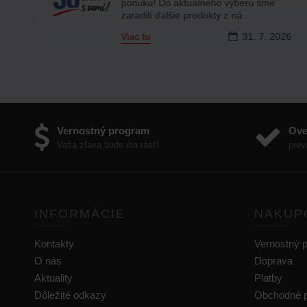
i
ponuku! Do aktuálneho výberu sme
zaradili ďalšie produkty z ná..
6
Viac tu
31.
7.
2026
Vernostný program
Ove
Vaša zľava bude iba rásť!
prev
INFORMÁCIE
NAKUP
Kontakty
Vernostný 
O nás
Doprava
Aktuality
Platby
Dôležité odkazy
Obchodné 