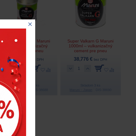
Super Valkarn G Maruni
Super Valkarn G Maruni
200ml – vulkanizačný
1000ml – vulkanizačný
cement pre pneu
cement pre pneu
12,857 €
38,776 €
bez DPH
bez DPH
Skladom > 30 ks
Skladom 3 ks
Maruni – Japan
DIS-38688
Maruni – Japan
DIS-38690