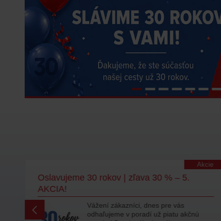
lity
Akcie
m
Oslavujeme 30 rokov | zľava 30 % – 5.
AKCIA!
y
Vážení zákazníci, dnes pre vás
odhaľujeme v poradí už piatu akčnú