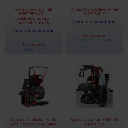
Štvorstĺpový zdvihák
Vyvažovačka kolies Hunter
HUNTER L451 –
– GSP9600 HD
elektrohydraulický,
Cena na vyžiadanie
nosnosť 8 164 kg
Cena na vyžiadanie
Na objednávku
Hunter
HU GSP9600HD
Na objednávku
Hunter
L451
Vyvažovačka kolies Hunter
Vyzúvačka pneu HUNTER
– RFE Road Force Elite®
Revolution