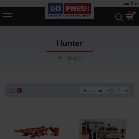
€
0
Hunter
Značky
0