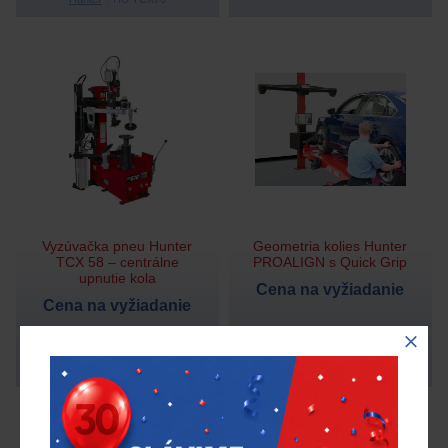
Vyzúvačka pneu Hunter
Geometria kolies Hunter
TCX 58 – centrálne
PROALIGN s Quick Grip
upnutie kola
Cena na vyžiadanie
Cena na vyžiadanie
Na objednávku
Hunter
Na objednávku
Hunter
HU TCX58
Hunter PROALIGN s QuickGrip