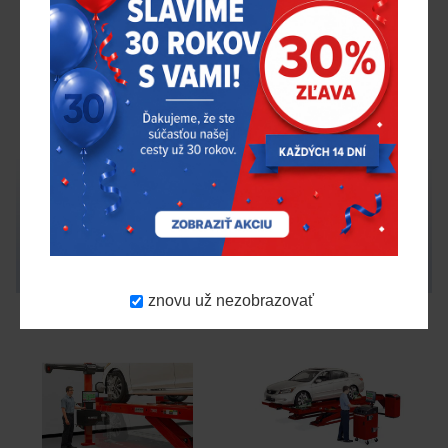
Vyzúvačka pneu Hunter
Vyzúvačka pneu Hunter
TCX 565
TCX 525
Cena na vyžiadanie
Cena na vyžiadanie
Na objednávku
Na objednávku
Hunter
HU TCX565
Hunter
HU TCX525D
znovu už nezobrazovať