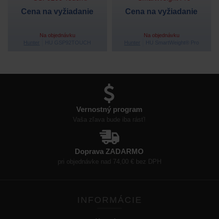
Cena na vyžiadanie
Cena na vyžiadanie
Na objednávku
Na objednávku
Hunter
HU GSP92TOUCH
Hunter
HU SmartWeight® Pro
Vernostný program
Vaša zľava bude iba rásť!
Doprava ZADARMO
pri objednávke nad 74,00 € bez DPH
INFORMÁCIE