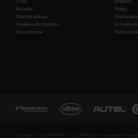
O nás
Doprava
Aktuality
Platby
Dôležité odkazy
Obchodné 
Hľadáme distribútorov
Ochrana os
Mapa stránok
Reklamáci
Copyright © 2020 DD PNEU s.r.o. Všetky práva vyhradené. Designe