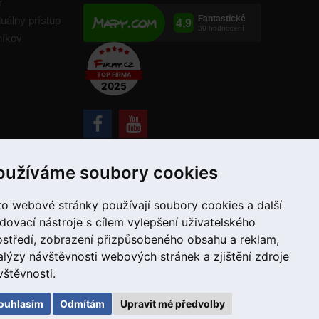
r
duálny prístup
níkov
+421 907 780 034
oužíváme soubory cookies
to webové stránky používají soubory cookies a další
edovací nástroje s cílem vylepšení uživatelského
ostředí, zobrazení přizpůsobeného obsahu a reklam,
alýzy návštěvnosti webových stránek a zjištění zdroje
vštěvnosti.
ouhlasím
Odmítám
Upravit mé předvolby