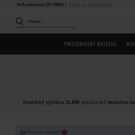
Veľkoobchod DD PNEU
|
Prejsť na Maloobchod
PNEUSERVISNÝ MATERIÁL
NÁR
Americký výrobca SLIME
ponúka tiež
skutočne la
Porovnať výrobok
0