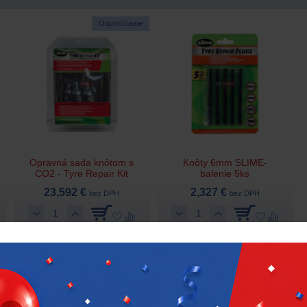
Odporúčame
Opravná sada knôtom s
Knôty 6mm SLIME-
CO2 - Tyre Repair Kit
balenie 5ks
23,592 €
2,327 €
bez DPH
bez DPH
17,714 €
od 6 ks (-25%)
1,745 €
od 6 ks (-25%)
Skladom > 60 ks
Skladom > 30 ks
SLIME – USA
20382
SLIME – USA
20252-51