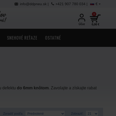
info@ddpneu.sk |
+421 907 780 034 |
€
0
Účet
0,00 €
SNEHOVÉ REŤAZE
OSTATNÉ
u defektu
do 6mm knôtom
.
Zavolajte a získajte rabat
Zoradiť podľa:
Zobraziť: