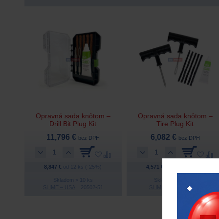
Opravná sada knôtom –
Opravná sada knôtom –
Drill Bit Plug Kit
Tire Plug Kit
11,796 €
6,082 €
bez DPH
bez DPH
8,847 €
od 12 ks (-25%)
4,571 €
od 12 ks (-25%)
Skladom > 10 ks
Skladom > 200 ks
SLIME – USA
20502-51
SLIME – USA
20500