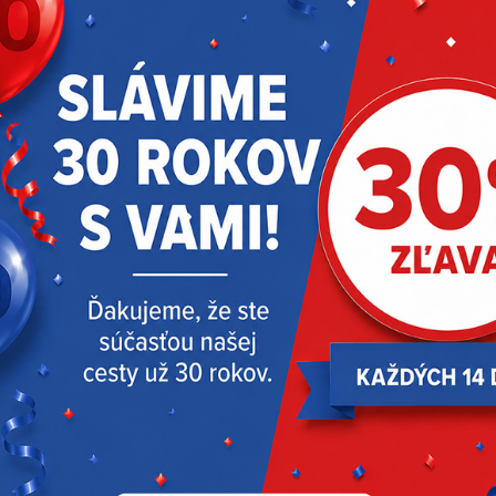
VÝPREDAJ
NOVINKY
ZISTIŤ VIAC
AKTUALITY
Akcie
Oslavujeme 30 rokov | zľava 30 % – 4.