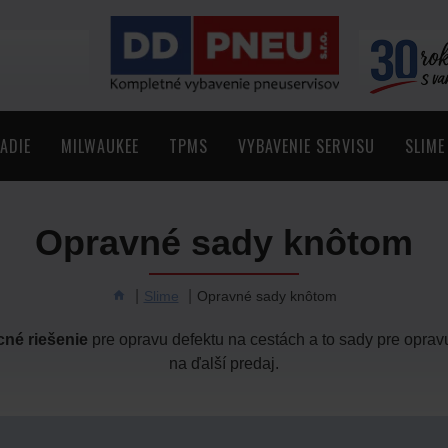
ADIE
MILWAUKEE
TPMS
VYBAVENIE SERVISU
SLIME
Opravné sady knôtom
Slime
Opravné sady knôtom
cné riešenie
pre opravu defektu na cestách a to sady pre oprav
na ďalší predaj.