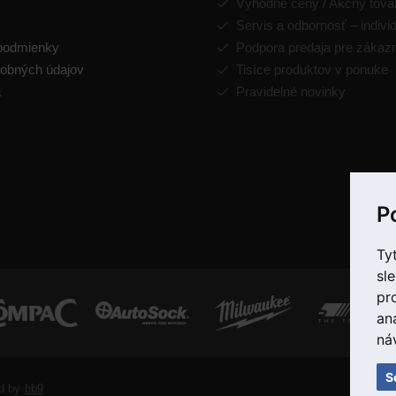
Výhodné ceny / Akčný tova
Servis a odbornosť – indivi
podmienky
Podpora predaja pre zákaz
obných údajov
Tisíce produktov v ponuke
a
Pravidelné novinky
P
Ty
sl
pr
an
ná
S
d by
bb9