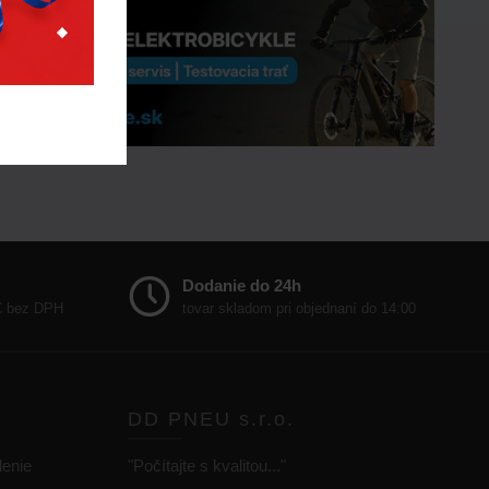
Dodanie do 24h
 € bez DPH
tovar skladom pri objednaní do 14:00
DD PNEU s.r.o.
lenie
"Počítajte s kvalitou..."