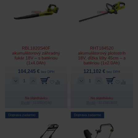
RBL1820S40F
RHT184520
akumulátorový záhradný
akumulátorový plotostrih
fukár 18V – s batériou
18V, dĺžka lišty 45cm – s
(1x4.0Ah)
batériou (1x2.0Ah)
104,245 €
121,102 €
bez DPH
bez DPH
Na objednávku
Na objednávku
Ryobi
5133004180
Ryobi
5133003655
Doprava zadarmo
Doprava zadarmo