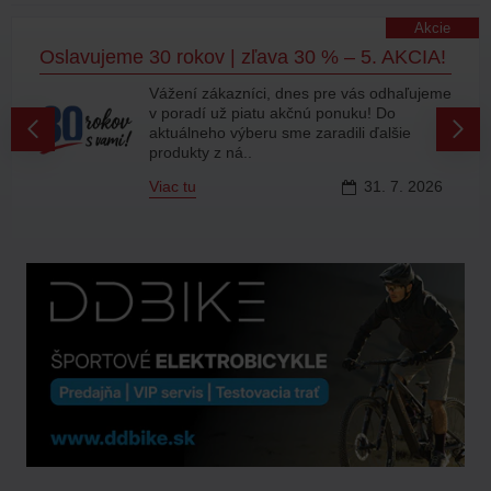
Akcie
Oslavujeme 30 rokov | zľava 30 % – 5. AKCIA!
Vážení zákazníci, dnes pre vás odhaľujeme
v poradí už piatu akčnú ponuku! Do
aktuálneho výberu sme zaradili ďalšie
produkty z ná..
Viac tu
31.
7.
2026