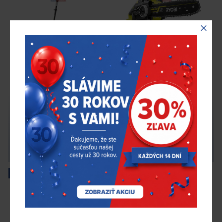
OPT1845 akumulátorový
RCS18X3050F
18V tyčový plotostrih,
bezuhlíková
dĺžka lišty 45cm – bez
akumulátorová reťazová
batérie
píla 18V, dĺžka lišty 30cm –
s batériou (1x5.0Ah)
104,245 €
215,551 €
bez DPH
bez DPH
Na objednávku
Na objednávku
Ryobi
5133002523
Ryobi
5133003830
Doprava zadarmo