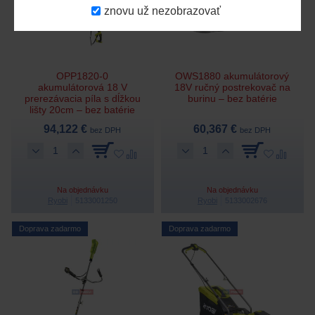
znovu už nezobrazovať
OPP1820-0
OWS1880 akumulátorový
akumulátorová 18 V
18V ručný postrekovač na
prerezávacia píla s dĺžkou
burinu – bez batérie
lišty 20cm – bez batérie
94,122 €
60,367 €
bez DPH
bez DPH
Na objednávku
Na objednávku
Ryobi
5133001250
Ryobi
5133002676
Doprava zadarmo
Doprava zadarmo