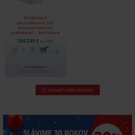
RY18FGA-0
akumulátorový 18V
hmlovač/chemický
postrekovač – bez batérie
104,245 €
bez DPH
Na objednávku
Ryobi
5133004912
Zobraziť ďalšie produkty
Výrobca z USA | Od roku 1924
DD PNEU je autorizovaný predajca