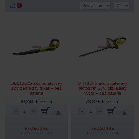
0
OBL1820S akumulátorový
OHT1845 akumulátorový
18V záhradný fukár – bez
plotostrih 18V, dĺžka lišty
batérie
45cm – bez batérie
50,245 €
73,878 €
bez DPH
bez DPH
Na objednávku
Na objednávku
Ryobi
5133002663
Ryobi
5133003654