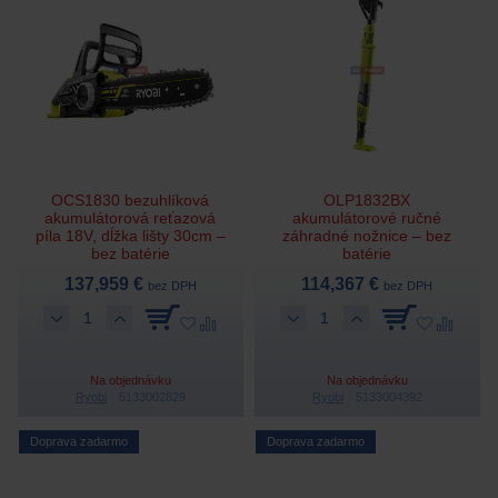
OCS1830 bezuhlíková
OLP1832BX
akumulátorová reťazová
akumulátorové ručné
píla 18V, dĺžka lišty 30cm –
záhradné nožnice – bez
bez batérie
batérie
137,959 €
114,367 €
bez DPH
bez DPH
Na objednávku
Na objednávku
Ryobi
5133002829
Ryobi
5133004392
Doprava zadarmo
Doprava zadarmo