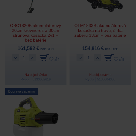
OBC1820B akumulátorový
OLM1833B akumulátorová
20cm krovinorez a 30cm
kosačka na trávu, šírka
strunová kosačka 2v1 –
záberu 33cm – bez batérie
bez batérie
161,592 €
154,816 €
bez DPH
bez DPH
Na objednávku
Na objednávku
Ryobi
5133002619
Ryobi
5133004305
Doprava zadarmo