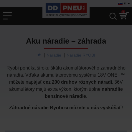
€
0
Aku náradie – záhrada
Náradie
Náradie RYOBI
Ryobi ponúka širokú škálu akumulátorového záhradného
náradia. Vďaka akumulátorovému systému 18V ONE+™
môžete napájať
cez 200 druhov rôznych náradí
. 36V
akumulátory majú extra výkon, ktorým úplne
nahradíte
benzínové náradie
.
Záhradné náradie Ryobi si môžete u nás vyskúšať!