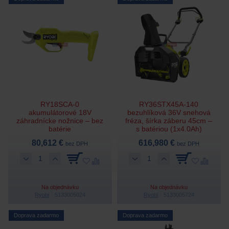
RY18SCA-0
RY36STX45A-140
akumulátorové 18V
bezuhlíková 36V snehová
záhradnícke nožnice – bez
fréza, šírka záberu 45cm –
batérie
s batériou (1x4.0Ah)
80,612 €
616,980 €
bez DPH
bez DPH
Na objednávku
Na objednávku
Ryobi
5133005024
Ryobi
5133005724
Doprava zadarmo
Doprava zadarmo