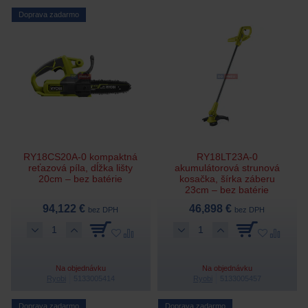
Doprava zadarmo
RY18CS20A-0 kompaktná
RY18LT23A-0
reťazová píla, dĺžka lišty
akumulátorová strunová
20cm – bez batérie
kosačka, šírka záberu
23cm – bez batérie
94,122 €
46,898 €
bez DPH
bez DPH
Na objednávku
Na objednávku
Ryobi
5133005414
Ryobi
5133005457
Doprava zadarmo
Doprava zadarmo