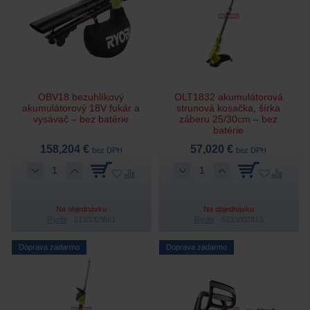
OBV18 bezuhlíkový
OLT1832 akumulátorová
akumulátorový 18V fukár a
strunová kosačka, šírka
vysávač – bez batérie
záberu 25/30cm – bez
batérie
158,204 €
57,020 €
bez DPH
bez DPH
Na objednávku
Na objednávku
Ryobi
5133003661
Ryobi
5133002813
Doprava zadarmo
Doprava zadarmo