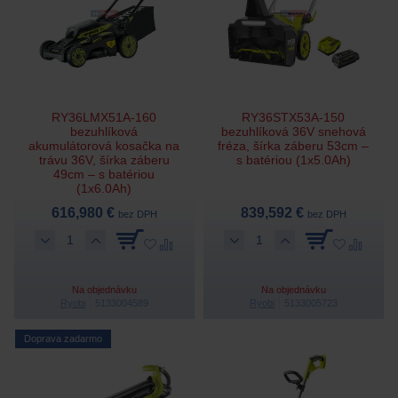
RY36LMX51A-160
RY36STX53A-150
bezuhlíková
bezuhlíková 36V snehová
akumulátorová kosačka na
fréza, šírka záberu 53cm –
trávu 36V, šírka záberu
s batériou (1x5.0Ah)
49cm – s batériou
(1x6.0Ah)
616,980 €
839,592 €
bez DPH
bez DPH
Na objednávku
Na objednávku
Ryobi
5133004589
Ryobi
5133005723
Doprava zadarmo