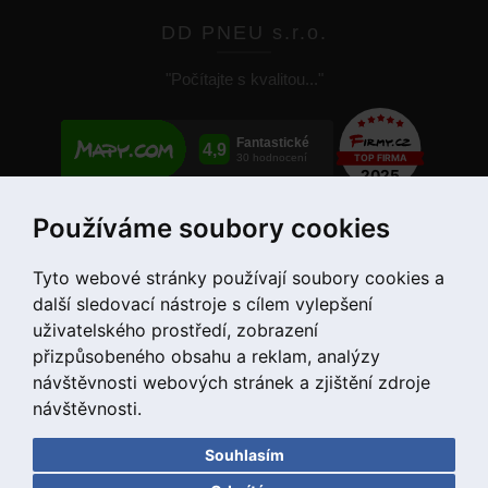
DD PNEU s.r.o.
"Počítajte s kvalitou..."
Používáme soubory cookies
+421 907 780 034
Tyto webové stránky používají soubory cookies a
další sledovací nástroje s cílem vylepšení
uživatelského prostředí, zobrazení
přizpůsobeného obsahu a reklam, analýzy
návštěvnosti webových stránek a zjištění zdroje
návštěvnosti.
Souhlasím
Copyright © 2020 DD PNEU s.r.o. Všetky práva vyhradené.